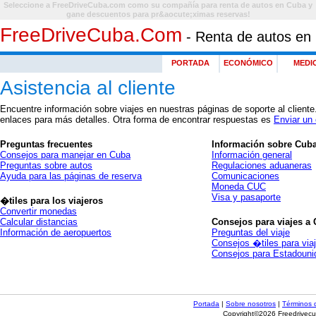
Seleccione a FreeDriveCuba.com como su compañía para renta de autos en Cuba y
gane descuentos para pr&aocute;ximas reservas!
FreeDriveCuba.com
- Renta de autos en
PORTADA
ECONÓMICO
MEDI
Asistencia al cliente
Encuentre información sobre viajes en nuestras páginas de soporte al clien
enlaces para más detalles. Otra forma de encontrar respuestas es
Enviar un 
Preguntas frecuentes
Información sobre Cub
Consejos para manejar en Cuba
Información general
Preguntas sobre autos
Regulaciones aduaneras
Ayuda para las páginas de reserva
Comunicaciones
Moneda CUC
Visa y pasaporte
�tiles para los viajeros
Convertir monedas
Calcular distancias
Consejos para viajes a
Información de aeropuertos
Preguntas del viaje
Consejos �tiles para via
Consejos para Estadouni
Portada
|
Sobre nosotros
|
Términos 
Copyright©2026 Freedrivecu