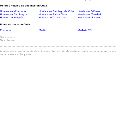
Mejores hoteles de destinos en Cuba
:
Hoteles en el Vedado
Hoteles en Santiago de Cuba
Hoteles en Viñales
Hoteles en Cienfuegos
Hoteles en Santa Clara
Hoteles en Trinidad
Hoteles en Holguín
Hoteles en Guardalavaca
Hoteles en Baracoa
Renta de autos en Cuba
:
Económico
Medio
MedioALTO
Sitios socios:
Topcuba.com
Aquí puede encontar: renta de autos en cuba, alquiler de coche en cuba, renta de autos, casa r
cuba, viajes a cuba y más...