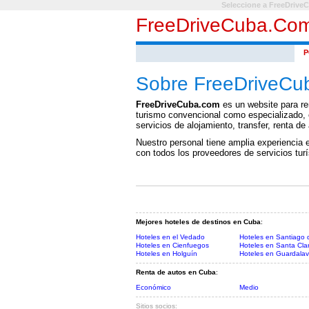
Seleccione a FreeDrive
FreeDriveCuba.co
P
Sobre FreeDriveCu
FreeDriveCuba.com
es un website para ren
turismo convencional como especializado, e
servicios de alojamiento, transfer, renta de
Nuestro personal tiene amplia experiencia 
con todos los proveedores de servicios turís
Mejores hoteles de destinos en Cuba
:
Hoteles en el Vedado
Hoteles en Santiago
Hoteles en Cienfuegos
Hoteles en Santa Cla
Hoteles en Holguín
Hoteles en Guardala
Renta de autos en Cuba
:
Económico
Medio
Sitios socios: