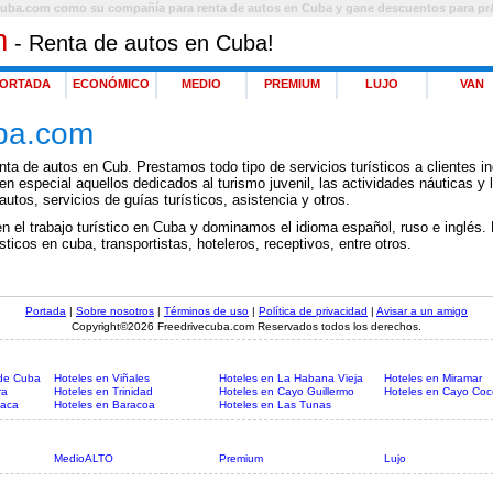
Cuba.com como su compañía para renta de autos en Cuba y gane descuentos para pr
m
- Renta de autos en Cuba!
ORTADA
ECONÓMICO
MEDIO
PREMIUM
LUJO
VAN
ba.com
ta de autos en Cub. Prestamos todo tipo de servicios turísticos a clientes ind
n especial aquellos dedicados al turismo juvenil, las actividades náuticas y
 autos, servicios de guías turísticos, asistencia y otros.
en el trabajo turístico en Cuba y dominamos el idioma español, ruso e inglés
ticos en cuba, transportistas, hoteleros, receptivos, entre otros.
Portada
|
Sobre nosotros
|
Términos de uso
|
Política de privacidad
|
Avisar a un amigo
Copyright©2026 Freedrivecuba.com Reservados todos los derechos.
 de Cuba
Hoteles en Viñales
Hoteles en La Habana Vieja
Hoteles en Miramar
ra
Hoteles en Trinidad
Hoteles en Cayo Guillermo
Hoteles en Cayo Coc
vaca
Hoteles en Baracoa
Hoteles en Las Tunas
MedioALTO
Premium
Lujo