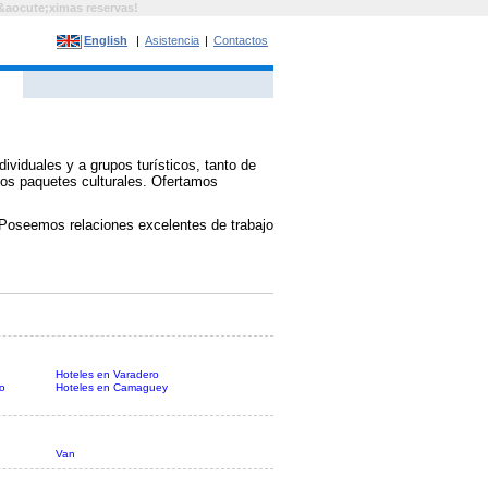
&aocute;ximas reservas!
English
|
Asistencia
|
Contactos
ividuales y a grupos turísticos, tanto de
 los paquetes culturales. Ofertamos
. Poseemos relaciones excelentes de trabajo
Hoteles en Varadero
o
Hoteles en Camaguey
Van