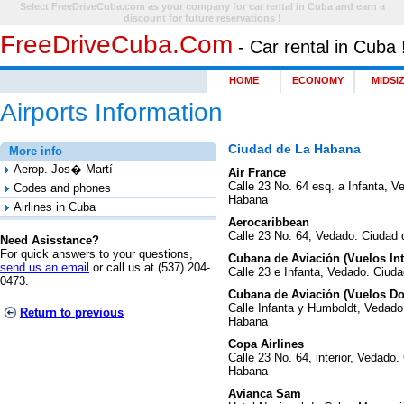
Select FreeDriveCuba.com as your company for car rental in Cuba and earn a
discount for future reservations !
FreeDriveCuba.com
- Car rental in Cuba 
HOME
ECONOMY
MIDSI
Airports Information
Ciudad de La Habana
More info
Aerop. Jos� Martí
Air France
Calle 23 No. 64 esq. a Infanta, 
Codes and phones
Habana
Airlines in Cuba
Aerocaribbean
Calle 23 No. 64, Vedado. Ciudad
Need Asisstance?
For quick answers to your questions,
Cubana de Aviación (Vuelos Int
send us an email
or call us at (537) 204-
Calle 23 e Infanta, Vedado. Ciud
0473.
Cubana de Aviación (Vuelos D
Calle Infanta y Humboldt, Vedado
Return to previous
Habana
Copa Airlines
Calle 23 No. 64, interior, Vedado
Habana
Avianca Sam