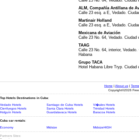
Calle 23 No. 64, Vedado. Ciudad
ALM, Compañía Antillana de Av
Calle 23 esq. a E, Vedado. Ciud
Martinair Holland
Calle 23 esq. a E, Vedado. Ciud
Mexicana de Aviación
Calle 23 No. 64, Vedado. Ciudad
TAAG
Calle 23 No. 64, interior, Vedado
Habana
Grupo TACA
Hotel Habana Libre Tryp. Ciudad
Home
|
About us
|
Terms
Copyright©2026 Freed
Top Hotels Destinations in Cuba
:
Vedado Hotels
Santiago de Cuba Hotels
Vi�ales Hotels
Cienfuegos Hotels
Santa Clara Hotels
Trinidad Hotels
Holguín Hotels
Guardalavaca Hotels
Baracoa Hotels
Cuba car rentals
:
Economy
Midsize
MidsizeHIGH
Partners Sites: