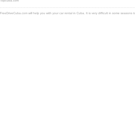
Topcuba.com
FreeDriveCuba.com will help you with your car rental in Cuba. It is very difficult in some seasons 