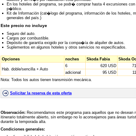
En los hoteles del programa, se podr� comprar hasta 4 excursiones con
p�blico.
Kit de Información (cat�logo del programa, información de los hoteles, 
generales del país.)
Este precio no incluye
Seguro del auto.
Cargos por combustible.
Depósito de garantía exigido por la compa�ía de alquiler de autos.
Suplementos en algunos hoteles y otros servicios no especificados.
Opciones
noches
Skoda Fabia
Skoda Oc
6
620 USD
7
Hab. doble/sencilla + Auto
adicional
95 USD
1
Nota: Todos los autos tienen transmisión mecánica.
Solicitar la reserva de esta oferta
Observación:
Recomendamos este programa para aquellos que no desean res
itinerario totalmente abierto, sin embargo no lo aconsejamos para áreas tur
durante la temporada alta.
Condiciones generales: