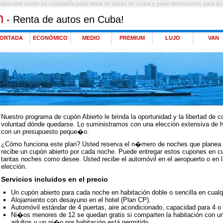
Cuba.com como su compañía para renta de autos en Cuba y gane descuentos para pr
m
- Renta de autos en Cuba!
ORTADA
ECONÓMICO
MEDIO
PREMIUM
LUJO
VAN
Nuestro programa de cupón Abierto le brinda la oportunidad y la libertad de 
voluntad dónde quedarse. Lo suministramos con una elección extensiva de hot
con un presupuesto peque�o.
¿Cómo funciona este plan? Usted reserva el n�mero de noches que planea 
recibe un cupón abierto por cada noche. Puede entregar estos cupones en cua
tantas noches como desee. Usted recibe el automóvil en el aeropuerto o en la
elección.
Servicios incluidos en el precio
Un cupón abierto para cada noche en habitación doble o sencilla en cualqu
Alojamiento con desayuno en el hotel (Plan CP).
Automóvil estándar de 4 puertas, aire acondicionado, capacidad para 4 o 5
Ni�os menores de 12 se quedan gratis si comparten la habitación con u
adultos y un ni�o por habitación está permitido.