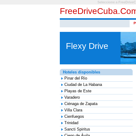
Seleccione a FreeDrive
FreeDriveCuba.co
P
Flexy Drive
Hoteles disponibles
Pinar del Río
Ciudad de La Habana
Playas de Este
Varadero
Ciénaga de Zapata
Villa Clara
Cienfuegos
Trinidad
Sancti Spiritus
Ciego de Ávila