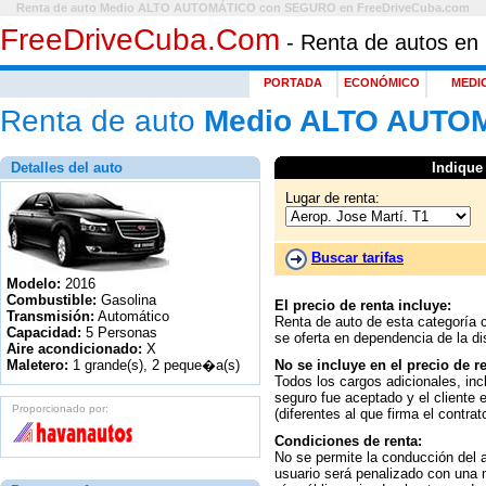
Renta de auto Medio ALTO AUTOMÁTICO con SEGURO en FreeDriveCuba.com
FreeDriveCuba.com
- Renta de autos en
PORTADA
ECONÓMICO
MEDI
Renta de auto
Medio ALTO AUTO
Detalles del auto
Indique 
Lugar de renta:
Buscar tarifas
Modelo:
2016
Combustible:
Gasolina
El precio de renta incluye:
Transmisión:
Automático
Renta de auto de esta categoría c
Capacidad:
5 Personas
se oferta en dependencia de la di
Aire acondicionado:
X
Maletero:
1 grande(s), 2 peque�a(s)
No se incluye en el precio de re
Todos los cargos adicionales, incl
seguro fue aceptado y el cliente 
Proporcionado por:
(diferentes al que firma el contrat
Condiciones de renta:
No se permite la conducción del a
usuario será penalizado con una 