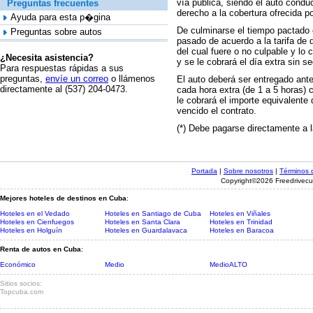
vía pública, siendo el auto condu
Preguntas frecuentes
derecho a la cobertura ofrecid
Ayuda para esta p�gina
De culminarse el tiempo pactado e
Preguntas sobre autos
pasado de acuerdo a la tarifa de 
del cual fuere o no culpable y l
¿Necesita asistencia?
y se le cobrará el día extra sin s
Para respuestas rápidas a sus
preguntas,
envíe un correo
o llámenos
El auto deberá ser entregado ante
directamente al (537) 204-0473.
cada hora extra (de 1 a 5 horas) 
le cobrará el importe equivalente 
vencido el contrato.
(*) Debe pagarse directamente 
Portada
|
Sobre nosotros
|
Términos 
Copyright©2026 Freedrivecu
Mejores hoteles de destinos en Cuba
:
Hoteles en el Vedado
Hoteles en Santiago de Cuba
Hoteles en Viñales
Hoteles en Cienfuegos
Hoteles en Santa Clara
Hoteles en Trinidad
Hoteles en Holguín
Hoteles en Guardalavaca
Hoteles en Baracoa
Renta de autos en Cuba
:
Económico
Medio
MedioALTO
Sitios socios:
Topcuba.com